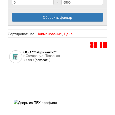
-
Сбросить фильтр
Сортировать по:
Наименование
,
Цена
.
ООО "Фабрикант-С"
г.Самара, ул. Товарная
7 е, офис 9
+7 999 (
показать
)